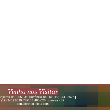
Venha nos Visitar
anjeiras, n° 1305 - Jd. Hortência Tel/Fax: (19) 3441.8575 |
(19) 3452.6599 CEP: 13.485-020 | Limeira - SP
contato@adlimeira.com