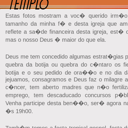
Estas fotos mostram a voc� querido irm�o
tamanho da minha f� e desta igreja que a
reflete a sa�de financeira desta igreja, est
mas o nosso Deus � maior do que ela.
Deus me tem concedido algumas estrat�gias p
quebra da botija ou quebra do c�ntaro os fi
botija e o seu pedido de ora��o e no dia d
jejuamos, consagramos e Deus faz o milagre 
c�ncer, tem aberto madres que n�o fertiliz
emprego, tem descaducado concursos p�bli
Venha participe desta ben��o, ser� agora na 
�s 19h00.