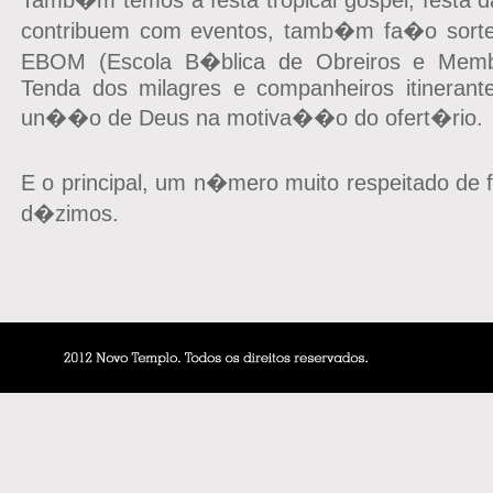
Tamb�m temos a festa tropical gospel, festa 
contribuem com eventos, tamb�m fa�o sortei
EBOM (Escola B�blica de Obreiros e Mem
Tenda dos milagres e companheiros itineran
un��o de Deus na motiva��o do ofert�rio.
E o principal, um n�mero muito respeitado de 
d�zimos.